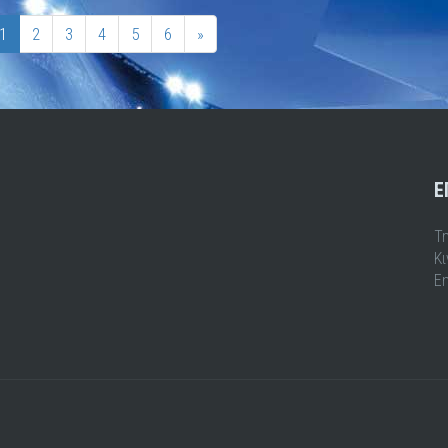
1
2
3
4
5
6
»
Ε
Τ
Κ
Em