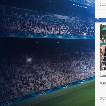
29/0
ΜΑΘ
07/0