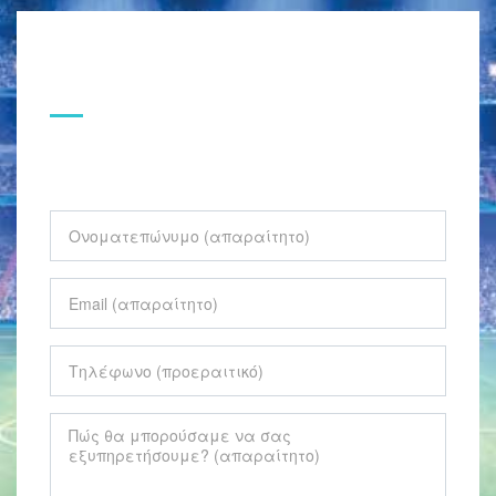
ΕΠΙΚΟΙΝΩΝΗΣΤΕ ΜΑΖΙ ΜΑΣ
Παρακαλώ συμπληρώστε την παρακάτω φόρμα.
Ονοματεπώνυμο
(απαραίτητο)
Email
(απαραίτητο)
Τηλέφωνο
(προεραιτικό)
Πώς
θα
μπορούσαμε