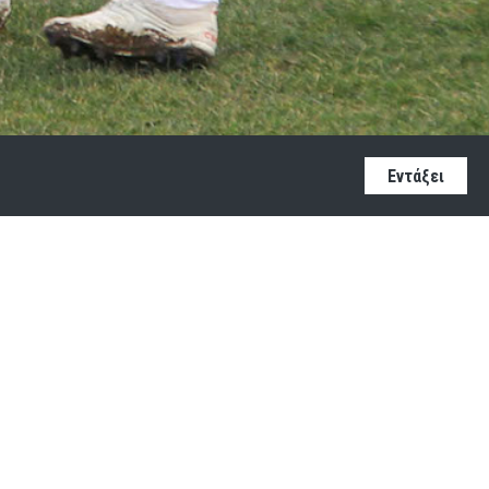
Εντάξει
ΠΙΚΟΙΝΩΝΙΑ
ηλ: 2810370055
ιν: 6974855747
ail:
stefanos.rapanis@gmail.com